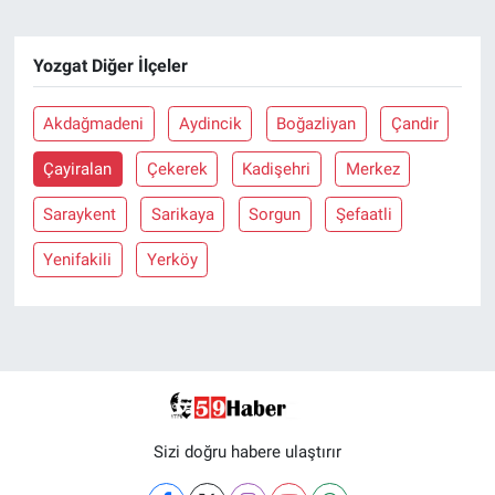
Yozgat Diğer İlçeler
Akdağmadeni
Aydincik
Boğazliyan
Çandir
Çayiralan
Çekerek
Kadişehri
Merkez
Saraykent
Sarikaya
Sorgun
Şefaatli
Yenifakili
Yerköy
Sizi doğru habere ulaştırır