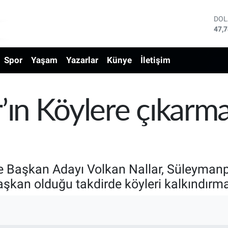
DO
47,
EU
55,
Spor
Yaşam
Yazarlar
Künye
İletişim
STE
64,
GRA
666
BİS
r’ın Köylere çıkarm
13.
BIT
64.
Başkan Adayı Volkan Nallar, Süleymanpa
i başkan olduğu takdirde köyleri kalkındırm