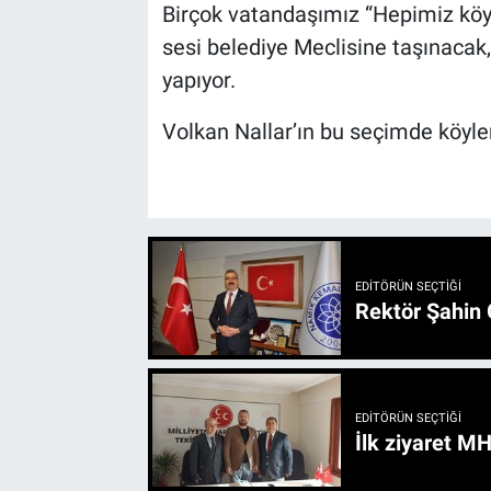
Birçok vatandaşımız “Hepimiz köy 
sesi belediye Meclisine taşınaca
yapıyor.
Volkan Nallar’ın bu seçimde köyle
EDITÖRÜN SEÇTIĞI
Rektör Şahin 
EDITÖRÜN SEÇTIĞI
İlk ziyaret M