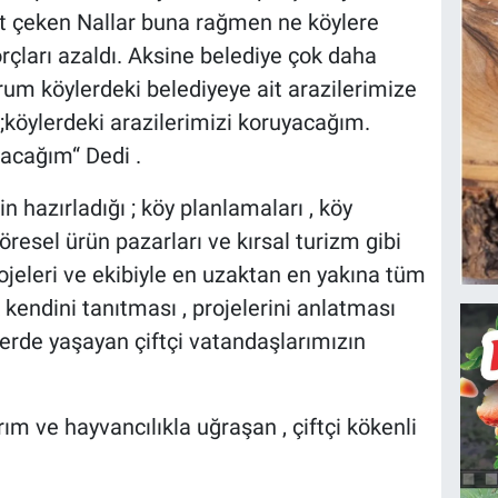
at çeken Nallar buna rağmen ne köylere
rçları azaldı. Aksine belediye çok daha
orum köylerdeki belediyeye ait arazilerimize
ylerdeki arazilerimizi koruyacağım.
şacağım“ Dedi .
 hazırladığı ; köy planlamaları , köy
yöresel ürün pazarları ve kırsal turizm gibi
rojeleri ve ekibiyle en uzaktan en yakına tüm
 kendini tanıtması , projelerini anlatması
lerde yaşayan çiftçi vatandaşlarımızın
ım ve hayvancılıkla uğraşan , çiftçi kökenli