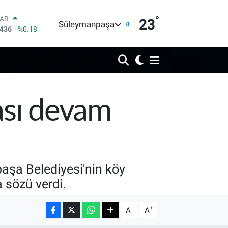
°
LAR
23
Süleymanpaşa
7436
%0.18
RO
2510
%0.32
RLİN
4811
%0.38
M ALTIN
0.55
%0.03
T100
ası devam
779
%-14
COIN
960,21
%0.87
şa Belediyesi'nin köy
a sözü verdi.
-
+
A
A