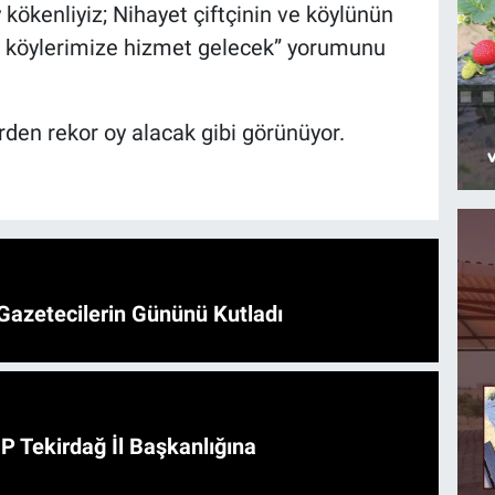
kökenliyiz; Nihayet çiftçinin ve köylünün
k, köylerimize hizmet gelecek” yorumunu
rden rekor oy alacak gibi görünüyor.
Gazetecilerin Gününü Kutladı
HP Tekirdağ İl Başkanlığına