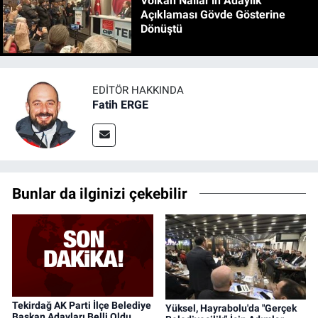
Volkan Nallar'ın Adaylık
Açıklaması Gövde Gösterine
Dönüştü
EDITÖR HAKKINDA
Fatih ERGE
Bunlar da ilginizi çekebilir
Tekirdağ AK Parti İlçe Belediye
Yüksel, Hayrabolu'da "Gerçek
Başkan Adayları Belli Oldu