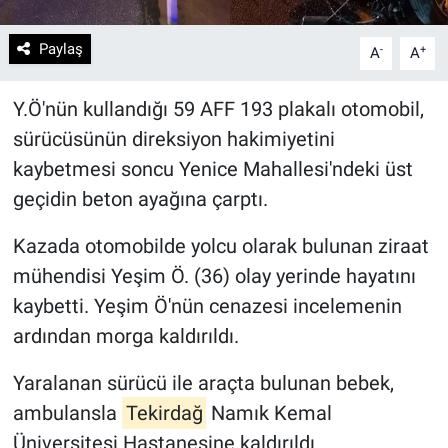
Paylaş
-
+
A
A
Y.Ö'nün kullandığı 59 AFF 193 plakalı otomobil,
sürücüsünün direksiyon hakimiyetini
kaybetmesi soncu Yenice Mahallesi​'ndeki üst
geçidin beton ayağına çarptı.
Kazada otomobilde yolcu olarak bulunan ziraat
mühendisi Yeşim Ö. (36) olay yerinde hayatını
kaybetti. Yeşim Ö'nün cenazesi incelemenin
ardından morga kaldırıldı.
Yaralanan sürücü ile araçta bulunan bebek,
ambulansla
Tekirdağ
Namık Kemal
Üniversitesi Hastanesine kaldırıldı.