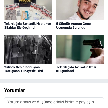
Tekirdağ'da Sentetik Haplar ve
5 Gündür Aranan Genç
Silahlar Ele Geçirildi
Uçurumda Bulundu
Yüksek Sesle Konuşma
Tekirdağ’da Avukatın Ofisi
Tartışması Cinayetle Bitti
Kurşunlandı
Yorumlar