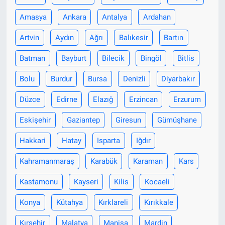
Amasya
Ankara
Antalya
Ardahan
Artvin
Aydın
Ağrı
Balıkesir
Bartın
Batman
Bayburt
Bilecik
Bingöl
Bitlis
Bolu
Burdur
Bursa
Denizli
Diyarbakır
Düzce
Edirne
Elazığ
Erzincan
Erzurum
Eskişehir
Gaziantep
Giresun
Gümüşhane
Hakkari
Hatay
Isparta
Iğdır
Kahramanmaraş
Karabük
Karaman
Kars
Kastamonu
Kayseri
Kilis
Kocaeli
Konya
Kütahya
Kırklareli
Kırıkkale
Kırşehir
Malatya
Manisa
Mardin