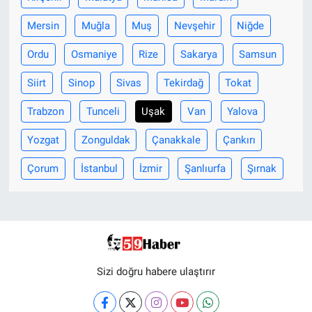
Mersin
Muğla
Muş
Nevşehir
Niğde
Ordu
Osmaniye
Rize
Sakarya
Samsun
Siirt
Sinop
Sivas
Tekirdağ
Tokat
Trabzon
Tunceli
Uşak
Van
Yalova
Yozgat
Zonguldak
Çanakkale
Çankırı
Çorum
İstanbul
İzmir
Şanlıurfa
Şırnak
Sizi doğru habere ulaştırır