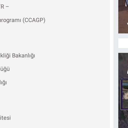
TR –
e programı (CCAGP)
kliği Bakanlığı
lüğü
lığı
itesi