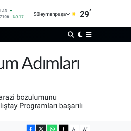
°
LAR
29
Süleymanpaşa
,7106
%0.17
RO
,1652
%0.27
ERLİN
,4046
%0.35
AM ALTIN
48.99
%2.59
ST100
yum Adımları
.773
%-19
TCOIN
.130,04
%1.2
e arazi bozulumunu
ıştay Programları başarılı
-
+
A
A