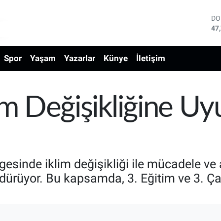
DO
47
EU
55
Spor
Yaşam
Yazarlar
Künye
İletişim
ST
64
GR
66
Bİ
im Değişikliğine U
13
BI
65
lgesinde iklim değişikliği ile mücadele v
ürüyor. Bu kapsamda, 3. Eğitim ve 3. Çal