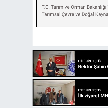
T.C. Tarım ve Orman Bakanlığ
Tarımsal Çevre ve Doğal Kayna
EDITÖRÜN SEÇTIĞI
Rektör Şahin 
EDITÖRÜN SEÇTIĞI
İlk ziyaret M