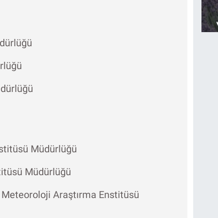
üdürlüğü
rlüğü
üdürlüğü
nstitüsü Müdürlüğü
titüsü Müdürlüğü
 Meteoroloji Araştırma Enstitüsü