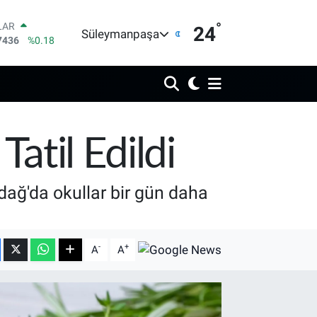
°
LAR
24
Süleymanpaşa
7436
%0.18
RO
2510
%0.32
ERLİN
4811
%0.38
AM ALTIN
0.55
%0
ST100
atil Edildi
779
%-14
TCOIN
815,30
%-0.1
dağ'da okullar bir gün daha
-
+
A
A