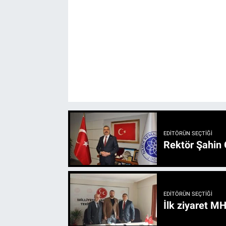
EDITÖRÜN SEÇTIĞI
Rektör Şahin 
EDITÖRÜN SEÇTIĞI
İlk ziyaret M