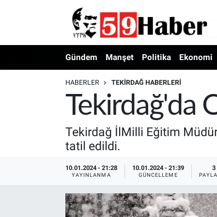
Gündem
Manşet
Politika
Ekonomi
HABERLER
TEKIRDAĞ HABERLERI
Tekirdağ'da O
Tekirdağ İlMilli Eğitim Müdü
tatil edildi.
10.01.2024 - 21:28
10.01.2024 - 21:39
3
YAYINLANMA
GÜNCELLEME
PAYL