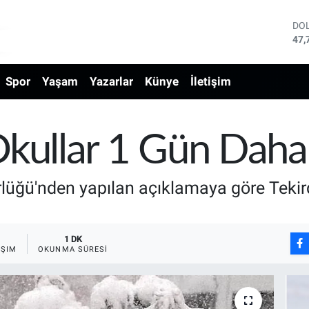
DO
47,
EU
55,
Spor
Yaşam
Yazarlar
Künye
İletişim
ST
64,
GR
666
Bİ
kullar 1 Gün Daha T
13.
BI
64.
rlüğü'nden yapılan açıklamaya göre Tekir
1 DK
AŞIM
OKUNMA SÜRESI