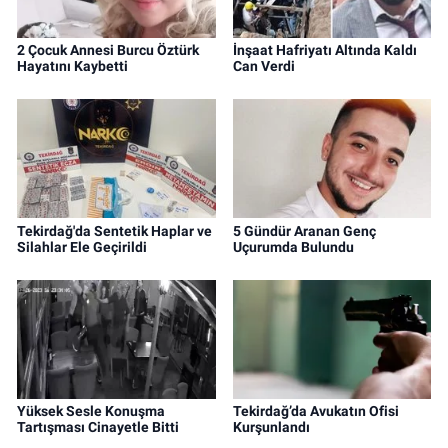
2 Çocuk Annesi Burcu Öztürk
İnşaat Hafriyatı Altında Kaldı
Hayatını Kaybetti
Can Verdi
Tekirdağ'da Sentetik Haplar ve
5 Gündür Aranan Genç
Silahlar Ele Geçirildi
Uçurumda Bulundu
Yüksek Sesle Konuşma
Tekirdağ’da Avukatın Ofisi
Tartışması Cinayetle Bitti
Kurşunlandı