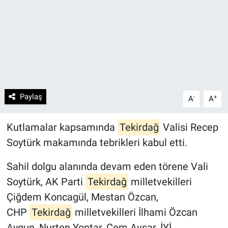
Paylaş
-
+
A
A
Kutlamalar kapsamında
Tekirdağ
Valisi Recep
Soytürk makamında tebrikleri kabul etti.
Sahil dolgu alanında devam eden törene Vali
Soytürk, AK Parti
Tekirdağ
milletvekilleri
Çiğdem Koncagül, Mestan Özcan,
CHP
Tekirdağ
milletvekilleri İlhami Özcan
Aygun, Nurten Yontar, Cem Avşar, İYİ