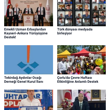
Emekli Uzman Erbaşlardan
Türk dünyası medyada
Kayseri-Ankara Yürüyüşüne
birleşiyor
Destek!
Tekirdağ Aydınlar Ocağı
Çorlu’da Çevre Haftası
Derneği Genel Kurul İlanı
Etkinliğine Anlamlı Destek