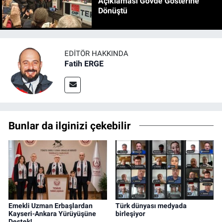
Açıklaması Gövde Gösterine
Dönüştü
EDITÖR HAKKINDA
Fatih ERGE
Bunlar da ilginizi çekebilir
Emekli Uzman Erbaşlardan
Türk dünyası medyada
Kayseri-Ankara Yürüyüşüne
birleşiyor
Destek!