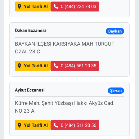
Yol Tarifi Al
0 (484) 224 73 03
Özkan Eczanesi
Baykan
BAYKAN ILÇESI KARSIYAKA MAH.TURGUT
ÖZAL 28 C
Yol Tarifi Al
0 (484) 561 20 35
Aykut Eczanesi
Şirvan
Küfre Mah. Şehit Yüzbaşı Hakkı Akyüz Cad.
NO:23 A
Yol Tarifi Al
0 (484) 511 20 56