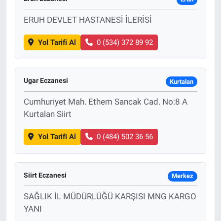
ERUH DEVLET HASTANESİ İLERİSİ
Yol Tarifi Al
0 (534) 372 89 92
Ugar Eczanesi
Kurtalan
Cumhuriyet Mah. Ethem Sancak Cad. No:8 A
Kurtalan Siirt
Yol Tarifi Al
0 (484) 502 36 56
Siirt Eczanesi
Merkez
SAĞLIK İL MÜDÜRLÜĞÜ KARŞISI MNG KARGO
YANI