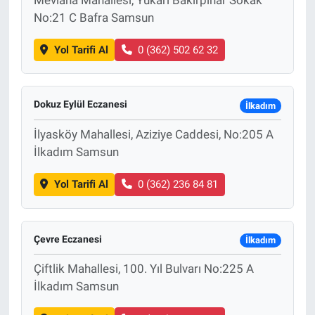
No:21 C Bafra Samsun
Yol Tarifi Al
0 (362) 502 62 32
Dokuz Eylül Eczanesi
İlkadım
İlyasköy Mahallesi, Aziziye Caddesi, No:205 A
İlkadım Samsun
Yol Tarifi Al
0 (362) 236 84 81
Çevre Eczanesi
İlkadım
Çiftlik Mahallesi, 100. Yıl Bulvarı No:225 A
İlkadım Samsun