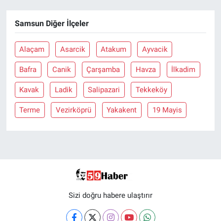
Samsun Diğer İlçeler
Alaçam
Asarcik
Atakum
Ayvacik
Bafra
Canik
Çarşamba
Havza
İlkadim
Kavak
Ladik
Salipazari
Tekkeköy
Terme
Vezirköprü
Yakakent
19 Mayis
Sizi doğru habere ulaştırır