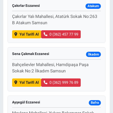
Çakırlar Eczanesi
Atakum
Çakırlar Yalı Mahallesi, Atatürk Sokak No:263
B Atakum Samsun
Yol Tarifi Al
0 (362) 457 77 99
Sena Çakmak Eczanesi
İlkadım
Bahçelievler Mahallesi, Hamdipaşa Paşa
Sokak No:2 İlkadım Samsun
Yol Tarifi Al
0 (362) 999 76 89
Ayşegül Eczanesi
Bafra
Mevlana Mahallesi, Yukarı Bakırpınar Sokak