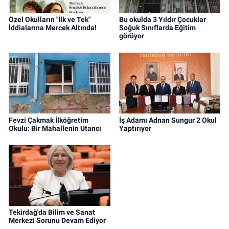
Özel Okulların "İlk ve Tek"
Bu okulda 3 Yıldır Çocuklar
İddialarına Mercek Altında!
Soğuk Sınıflarda Eğitim
görüyor
Fevzi Çakmak İlköğretim
İş Adamı Adnan Sungur 2 Okul
Okulu: Bir Mahallenin Utancı
Yaptırıyor
Tekirdağ'da Bilim ve Sanat
Merkezi Sorunu Devam Ediyor