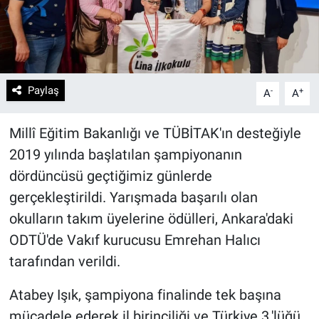
Paylaş
-
+
A
A
Millî Eğitim Bakanlığı ve TÜBİTAK'ın desteğiyle
2019 yılında başlatılan şampiyonanın
dördüncüsü geçtiğimiz günlerde
gerçekleştirildi. Yarışmada başarılı olan
okulların takım üyelerine ödülleri, Ankara'daki
ODTÜ'de Vakıf kurucusu Emrehan Halıcı
tarafından verildi.
Atabey Işık, şampiyona finalinde tek başına
mücadele ederek il birinciliği ve Türkiye 3.'lüğü