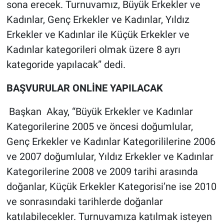
sona erecek. Turnuvamız, Büyük Erkekler ve
Kadınlar, Genç Erkekler ve Kadınlar, Yıldız
Erkekler ve Kadınlar ile Küçük Erkekler ve
Kadınlar kategorileri olmak üzere 8 ayrı
kategoride yapılacak” dedi.
BAŞVURULAR ONLİNE YAPILACAK
Başkan Akay, “Büyük Erkekler ve Kadınlar
Kategorilerine 2005 ve öncesi doğumlular,
Genç Erkekler ve Kadınlar Kategorililerine 2006
ve 2007 doğumlular, Yıldız Erkekler ve Kadınlar
Kategorilerine 2008 ve 2009 tarihi arasında
doğanlar, Küçük Erkekler Kategorisi’ne ise 2010
ve sonrasındaki tarihlerde doğanlar
katılabilecekler. Turnuvamıza katılmak isteyen