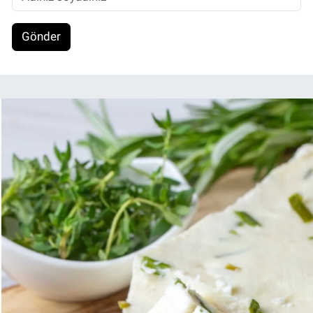
Gönder