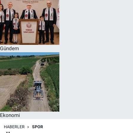
Gündem
Ekonomi
HABERLER
SPOR