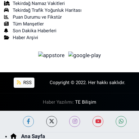
Tekirdağ Namaz Vakitleri
Tekirdağ Trafik Yoğunluk Haritası
Puan Durumu ve Fikstür
Tüm Manşetler
Son Dakika Haberleri
Haber Arşivi
RSS
Copyright © 2022. Her hakkı saklıdır.
Haber Yazılımı:
TE Bilişim
Ana Sayfa