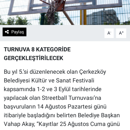
Paylaş
-
+
A
A
TURNUVA 8 KATEGORİDE
GERÇEKLEŞTİRİLECEK
Bu yıl 5.’si düzenlenecek olan Çerkezköy
Belediyesi Kültür ve Sanat Festivali
kapsamında 1-2 ve 3 Eylül tarihlerinde
yapılacak olan Streetball Turnuvası’na
başvuruların 14 Ağustos Pazartesi günü
itibariyle başladığını belirten Belediye Başkan
Vahap Akay, “Kayıtlar 25 Ağustos Cuma günü