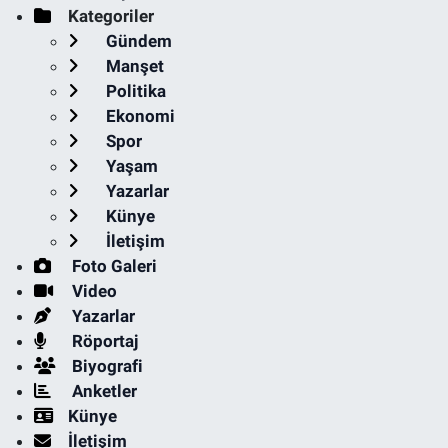
Kategoriler
Gündem
Manşet
Politika
Ekonomi
Spor
Yaşam
Yazarlar
Künye
İletişim
Foto Galeri
Video
Yazarlar
Röportaj
Biyografi
Anketler
Künye
İletişim