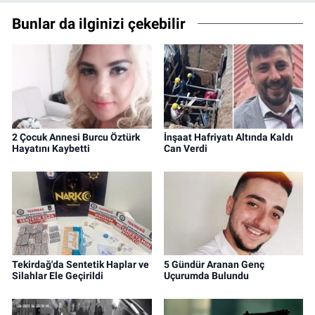
Bunlar da ilginizi çekebilir
2 Çocuk Annesi Burcu Öztürk
İnşaat Hafriyatı Altında Kaldı
Hayatını Kaybetti
Can Verdi
Tekirdağ'da Sentetik Haplar ve
5 Gündür Aranan Genç
Silahlar Ele Geçirildi
Uçurumda Bulundu