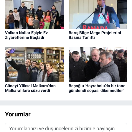
Volkan Nallar Eşiyle Ev
Barış Bilge Mega Projelerini
Ziyaretlerine Başladı
Basına Tanıttı
Cüneyt Yüksel Malkara'dan
Başoğlu 'Hayrabolu’da bir tane
Malkaralılara sözü verdi
gündendi sopası dikemediler'
Yorumlar