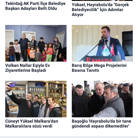
Tekirdağ AK Parti İlçe Belediye
Yüksel, Hayrabolu'da "Gerçek
Başkan Adayları Belli Oldu
Belediyecilik” İçin Adımlar
Atıyor
Volkan Nallar Eşiyle Ev
Barış Bilge Mega Projelerini
Ziyaretlerine Başladı
Basına Tanıttı
Cüneyt Yüksel Malkara'dan
Başoğlu 'Hayrabolu’da bir tane
Malkaralılara sözü verdi
gündendi sopası dikemediler'