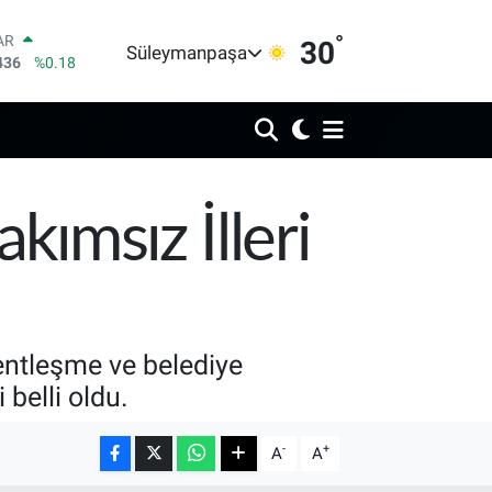
°
AR
30
Süleymanpaşa
436
%0.18
O
510
%0.32
RLİN
811
%0.38
M ALTIN
.55
%0
T100
ımsız İlleri
79
%-14
COIN
40,97
%-0.15
entleşme ve belediye
 belli oldu.
-
+
A
A