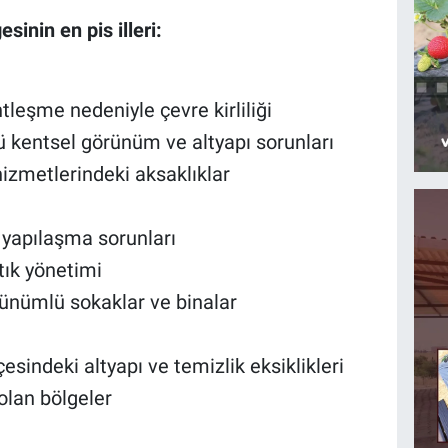
nin en pis illeri:
leşme nedeniyle çevre kirliliği
ü kentsel görünüm ve altyapı sorunları
hizmetlerindeki aksaklıklar
k yapılaşma sorunları
tık yönetimi
rünümlü sokaklar ve binalar
sindeki altyapı ve temizlik eksiklikleri
olan bölgeler