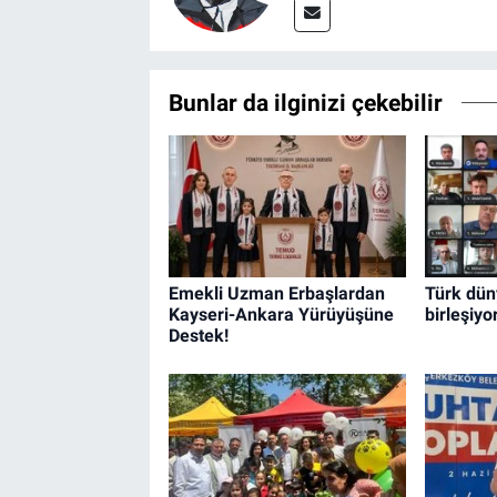
Bunlar da ilginizi çekebilir
Emekli Uzman Erbaşlardan
Türk dü
Kayseri-Ankara Yürüyüşüne
birleşiyo
Destek!