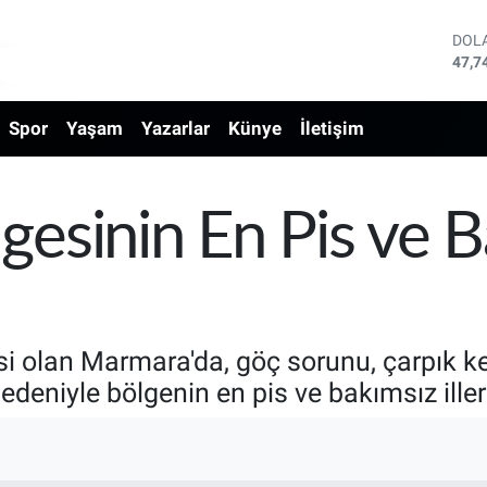
DOL
47,7
EUR
55,2
Spor
Yaşam
Yazarlar
Künye
İletişim
STE
64,4
GRA
6660
BİS
sinin En Pis ve Bak
13.7
BIT
64.8
si olan Marmara'da, göç sorunu, çarpık k
edeniyle bölgenin en pis ve bakımsız illeri