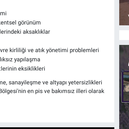
imi
 kentsel görünüm
lerindeki aksaklıklar
re kirliliği ve atık yönetimi problemleri
lıksız yapılaşma
erinin eksiklikleri
şme, sanayileşme ve altyapı yetersizlikleri
ölgesi'nin en pis ve bakımsız illeri olarak