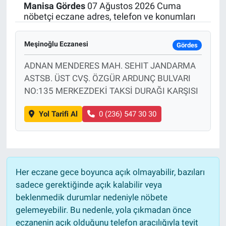
Manisa
Gördes
07 Ağustos 2026 Cuma
nöbetçi eczane adres, telefon ve konumları
Meşinoğlu Eczanesi
Gördes
ADNAN MENDERES MAH. SEHIT JANDARMA
ASTSB. ÜST CVŞ. ÖZGÜR ARDUNÇ BULVARI
NO:135 MERKEZDEKİ TAKSİ DURAĞI KARŞISI
Yol Tarifi Al
0 (236) 547 30 30
Her eczane gece boyunca açık olmayabilir, bazıları
sadece gerektiğinde açık kalabilir veya
beklenmedik durumlar nedeniyle nöbete
gelemeyebilir. Bu nedenle, yola çıkmadan önce
eczanenin açık olduğunu telefon aracılığıyla teyit