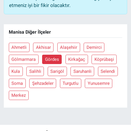
etmeniz iyi bir fikir olacaktır.
Manisa Diğer İlçeler
Ahmetli
Akhisar
Alaşehiir
Demirci
Gölmarmara
Gördes
Kirkağaç
Köprübaşi
Kula
Salihli
Sarigöl
Saruhanli
Selendi
Soma
Şehzadeler
Turgutlu
Yunusemre
Merkez