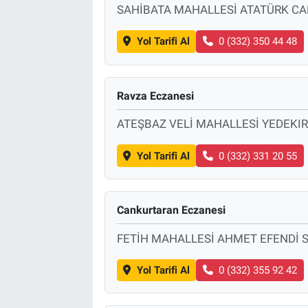
SAHİBATA MAHALLESİ ATATÜRK C
Yol Tarifi Al
0 (332) 350 44 48
Ravza Eczanesi
ATEŞBAZ VELİ MAHALLESİ YEDEK
Yol Tarifi Al
0 (332) 331 20 55
Cankurtaran Eczanesi
FETİH MAHALLESİ AHMET EFENDİ 
Yol Tarifi Al
0 (332) 355 92 42