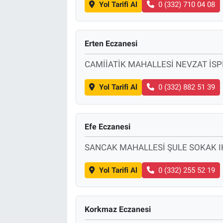
Yol Tarifi Al
0 (332) 710 04 08
Erten Eczanesi
CAMİİATİK MAHALLESİ NEVZAT İSP
Yol Tarifi Al
0 (332) 882 51 39
Efe Eczanesi
SANCAK MAHALLESİ ŞULE SOKAK I
Yol Tarifi Al
0 (332) 255 52 19
Korkmaz Eczanesi