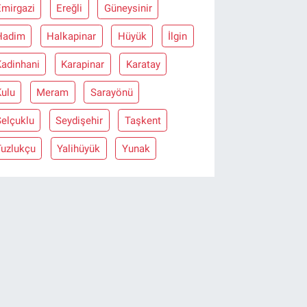
Emirgazi
Ereğli
Güneysinir
Hadim
Halkapinar
Hüyük
İlgin
Kadinhani
Karapinar
Karatay
Kulu
Meram
Sarayönü
Selçuklu
Seydişehir
Taşkent
Tuzlukçu
Yalihüyük
Yunak