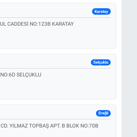
Karatay
BUL CADDESİ NO:123B KARATAY
Selçuklu
 NO:6D SELÇUKLU
Ereğli
CD. YILMAZ TOPBAŞ APT. B BLOK NO:70B