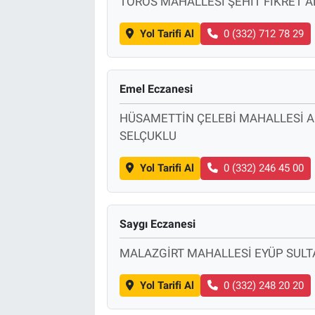
TOROS MAHALLESİ ŞEHİT FİKRET 
Yol Tarifi Al
0 (332) 712 78 29
Emel Eczanesi
HÜSAMETTİN ÇELEBİ MAHALLESİ A
SELÇUKLU
Yol Tarifi Al
0 (332) 246 45 00
Saygı Eczanesi
MALAZGİRT MAHALLESİ EYÜP SULT
Yol Tarifi Al
0 (332) 248 20 20