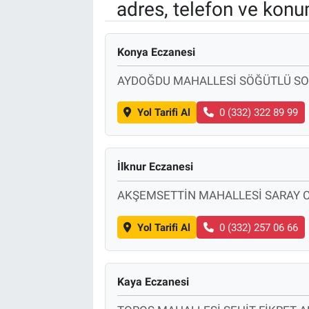
adres, telefon ve konu
Konya Eczanesi
AYDOĞDU MAHALLESİ SÖĞÜTLÜ S
Yol Tarifi Al
0 (332) 322 89 99
İlknur Eczanesi
AKŞEMSETTİN MAHALLESİ SARAY C
Yol Tarifi Al
0 (332) 257 06 66
Kaya Eczanesi