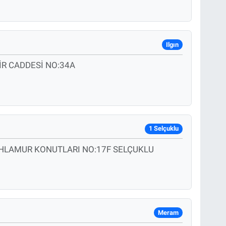
Ilgın
İR CADDESİ NO:34A
1 Selçuklu
HLAMUR KONUTLARI NO:17F SELÇUKLU
Meram