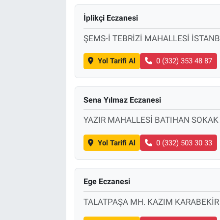
İplikçi Eczanesi
ŞEMS-İ TEBRİZİ MAHALLESİ İSTAN
Yol Tarifi Al
0 (332) 353 48 87
Sena Yılmaz Eczanesi
YAZIR MAHALLESİ BATIHAN SOKAK
Yol Tarifi Al
0 (332) 503 30 33
Ege Eczanesi
TALATPAŞA MH. KAZIM KARABEKİR 