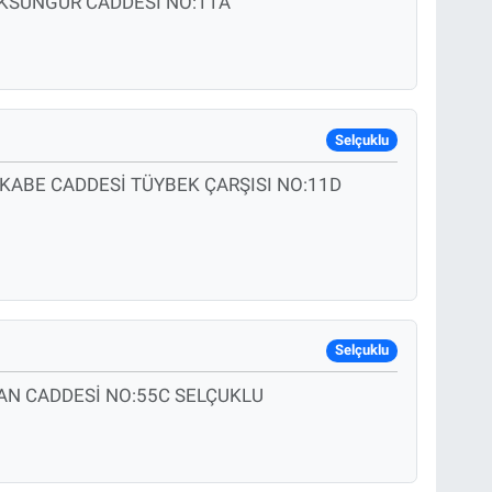
AKSUNGUR CADDESİ NO:11A
Selçuklu
KABE CADDESİ TÜYBEK ÇARŞISI NO:11D
Selçuklu
AN CADDESİ NO:55C SELÇUKLU