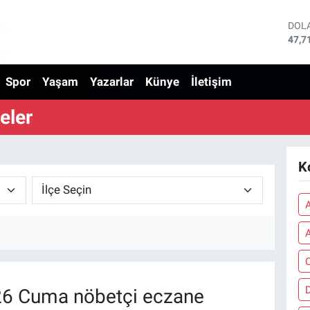
DOL
47,7
EUR
55,0
Spor
Yaşam
Yazarlar
Künye
İletişim
STE
64,2
GRA
eler
6510
BİS
13.7
BIT
K
64.2
A
A
C
6 Cuma nöbetçi eczane