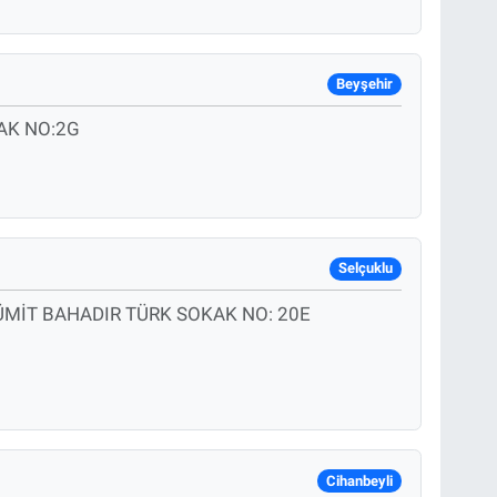
Beyşehir
AK NO:2G
Selçuklu
ÜMİT BAHADIR TÜRK SOKAK NO: 20E
Cihanbeyli