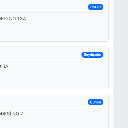
Bozkır
ESİ NO:13A
Seydişehir
O:5A
Çumra
DESİ NO:7