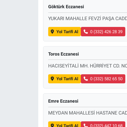
Göktürk Eczanesi
YUKARI MAHALLE FEVZİ PAŞA CADD
Yol Tarifi Al
0 (332) 426 28 39
Toros Eczanesi
HACISEYİTALİ MH. HÜRRİYET CD. N
Yol Tarifi Al
0 (332) 582 65 50
Emre Eczanesi
MEYDAN MAHALLESİ HASTANE CAD
Yol Tarifi Al
0 (332) 447 10 68