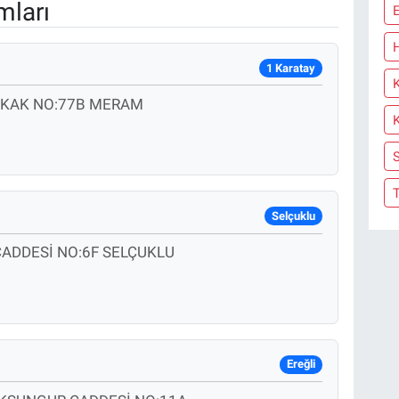
mları
1 Karatay
OKAK NO:77B MERAM
Selçuklu
ADDESİ NO:6F SELÇUKLU
Ereğli