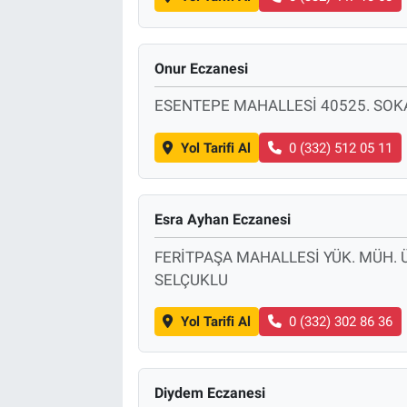
Onur Eczanesi
ESENTEPE MAHALLESİ 40525. SOK
Yol Tarifi Al
0 (332) 512 05 11
Esra Ayhan Eczanesi
FERİTPAŞA MAHALLESİ YÜK. MÜH. 
SELÇUKLU
Yol Tarifi Al
0 (332) 302 86 36
Diydem Eczanesi