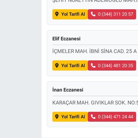
ŞEHİT NURETTİN ADEMOĞLU MAH.İ
Yol Tarifi Al
0 (344) 311 20 57
Elif Eczanesi
İÇMELER MAH. İBNİ SİNA CAD. 25 
Yol Tarifi Al
0 (344) 481 20 35
İnan Eczanesi
KARAÇAR MAH. GIVIKLAR SOK. NO:
Yol Tarifi Al
0 (344) 471 24 44