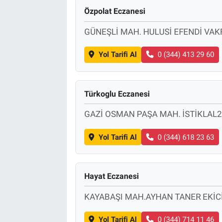
Özpolat Eczanesi
GÜNEŞLİ MAH. HULUSİ EFENDİ VAK
Yol Tarifi Al
0 (344) 413 29 60
Türkoglu Eczanesi
GAZİ OSMAN PAŞA MAH. İSTİKLAL2 
Yol Tarifi Al
0 (344) 618 23 63
Hayat Eczanesi
KAYABAŞI MAH.AYHAN TANER EKİCİ
Yol Tarifi Al
0 (344) 714 11 46