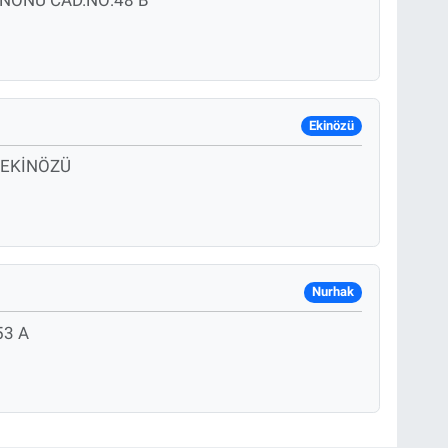
NÖNÜ CAD.NO:48 B
Ekinözü
A EKİNÖZÜ
Nurhak
53 A