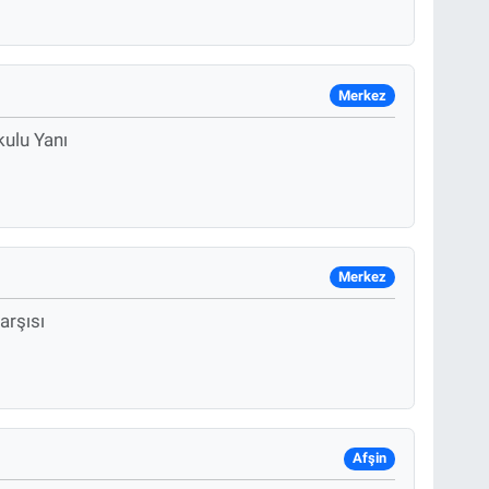
Merkez
kulu Yanı
Merkez
arşısı
Afşin