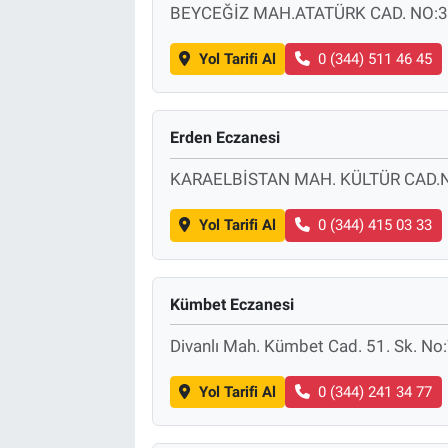
BEYCEĞİZ MAH.ATATÜRK CAD. NO:3
Yol Tarifi Al
0 (344) 511 46 45
Erden Eczanesi
KARAELBİSTAN MAH. KÜLTÜR CAD.
Yol Tarifi Al
0 (344) 415 03 33
Kümbet Eczanesi
Divanlı Mah. Kümbet Cad. 51. Sk. No
Yol Tarifi Al
0 (344) 241 34 77