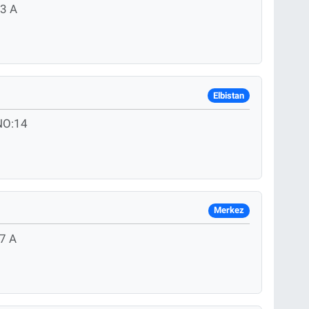
3 A
Elbistan
NO:14
Merkez
:7 A