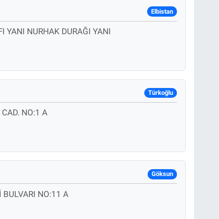
Elbistan
FI YANI NURHAK DURAĞI YANI
Türkoğlu
CAD. NO:1 A
Göksun
 BULVARI NO:11 A