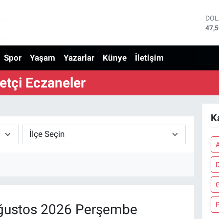
DO
47,
EU
55,
Spor
Yaşam
Yazarlar
Künye
İletişim
STE
64,
GRA
tçi Eczaneler
652
BİS
13.
BIT
K
64.
A
D
ğustos 2026 Perşembe