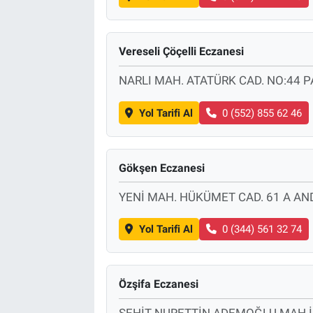
Vereseli Çöçelli Eczanesi
NARLI MAH. ATATÜRK CAD. NO:44 
Yol Tarifi Al
0 (552) 855 62 46
Gökşen Eczanesi
YENİ MAH. HÜKÜMET CAD. 61 A AN
Yol Tarifi Al
0 (344) 561 32 74
Özşifa Eczanesi