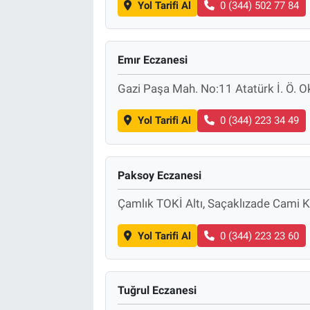
Yol Tarifi Al
0 (344) 502 77 84
Emır Eczanesi
Gazi Paşa Mah. No:11 Atatürk İ. Ö. O
Yol Tarifi Al
0 (344) 223 34 49
Paksoy Eczanesi
Çamlık TOKİ Altı, Saçaklızade Cami K
Yol Tarifi Al
0 (344) 223 23 60
Tuğrul Eczanesi