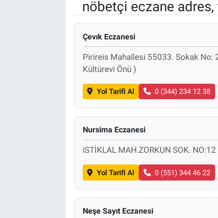
nöbetçi eczane adres, 
Çevık Eczanesi
Pirireis Mahallesi 55033. Sokak No:
Kültürevi Önü )
Yol Tarifi Al
0 (344) 234 12 38
Nursima Eczanesi
iSTİKLAL MAH.ZORKUN SOK. NO:12
Yol Tarifi Al
0 (551) 344 46 22
Neşe Sayıt Eczanesi