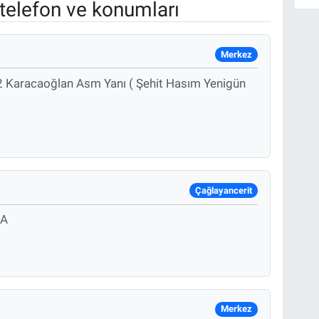
telefon ve konumları
Merkez
 2 Karacaoğlan Asm Yanı ( Şehit Hasım Yenigün
Çağlayancerit
 A
Merkez