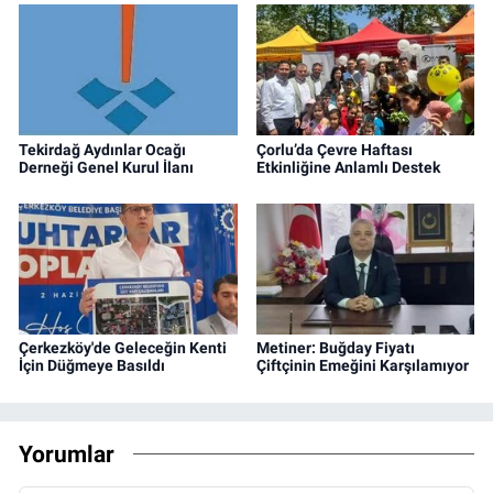
Tekirdağ Aydınlar Ocağı
Çorlu’da Çevre Haftası
Derneği Genel Kurul İlanı
Etkinliğine Anlamlı Destek
Çerkezköy'de Geleceğin Kenti
Metiner: Buğday Fiyatı
İçin Düğmeye Basıldı
Çiftçinin Emeğini Karşılamıyor
Yorumlar