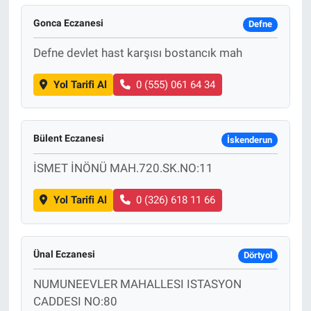
Gonca Eczanesi
Defne
Defne devlet hast karşısı bostancık mah
Yol Tarifi Al
0 (555) 061 64 34
Bülent Eczanesi
İskenderun
İSMET İNÖNÜ MAH.720.SK.NO:11
Yol Tarifi Al
0 (326) 618 11 66
Ünal Eczanesi
Dörtyol
NUMUNEEVLER MAHALLESI ISTASYON
CADDESI NO:80