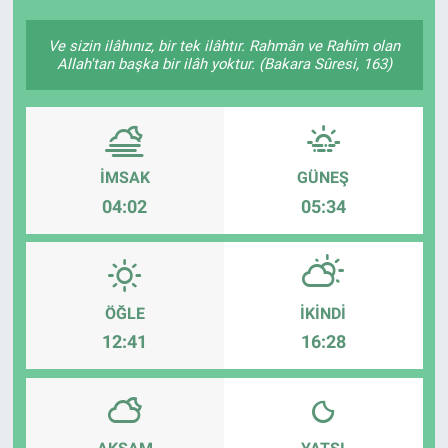
Ve sizin ilâhınız, bir tek ilâhtır. Rahmân ve Rahîm olan
Allah'tan başka bir ilâh yoktur. (Bakara Sûresi, 163)
İMSAK
GÜNEŞ
04:02
05:34
ÖĞLE
İKINDI
12:41
16:28