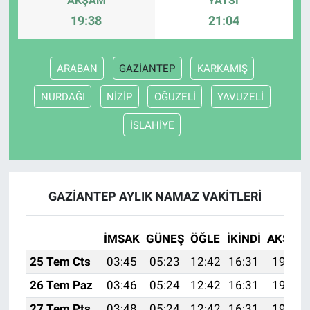
AKŞAM
YATSI
19:38
21:04
ARABAN
GAZİANTEP
KARKAMIŞ
NURDAĞI
NİZİP
OĞUZELİ
YAVUZELİ
İSLAHİYE
GAZİANTEP AYLIK NAMAZ VAKITLERI
İMSAK
GÜNEŞ
ÖĞLE
İKINDI
AKŞAM
25 Tem Cts
03:45
05:23
12:42
16:31
19:51
26 Tem Paz
03:46
05:24
12:42
16:31
19:51
27 Tem Pts
03:48
05:24
12:42
16:31
19:50