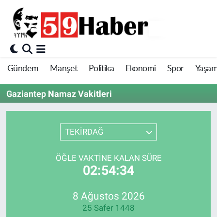
Gündem
Manşet
Politika
Ekonomi
Spor
Yaşa
Gaziantep Namaz Vakitleri
TEKİRDAĞ
ÖĞLE VAKTINE KALAN SÜRE
02:54:34
8 Ağustos 2026
25 Safer 1448