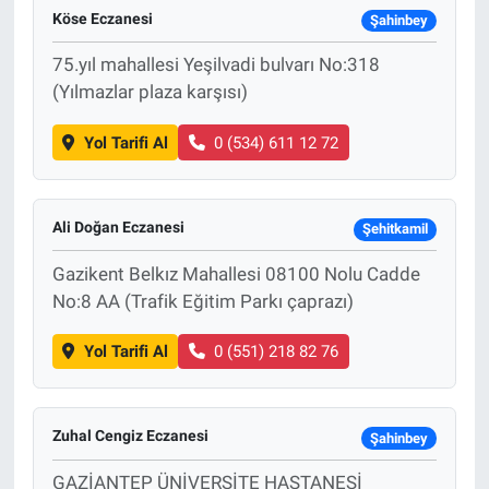
Köse Eczanesi
Şahinbey
75.yıl mahallesi Yeşilvadi bulvarı No:318
(Yılmazlar plaza karşısı)
Yol Tarifi Al
0 (534) 611 12 72
Ali Doğan Eczanesi
Şehitkamil
Gazikent Belkız Mahallesi 08100 Nolu Cadde
No:8 AA (Trafik Eğitim Parkı çaprazı)
Yol Tarifi Al
0 (551) 218 82 76
Zuhal Cengiz Eczanesi
Şahinbey
GAZİANTEP ÜNİVERSİTE HASTANESİ