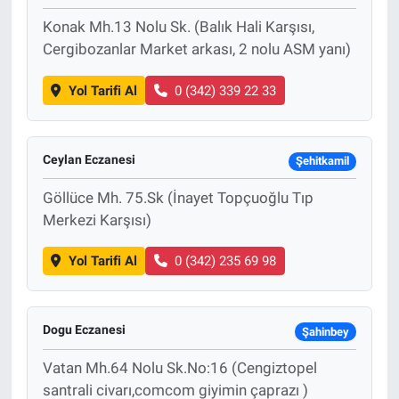
Konak Mh.13 Nolu Sk. (Balık Hali Karşısı,
Cergibozanlar Market arkası, 2 nolu ASM yanı)
Yol Tarifi Al
0 (342) 339 22 33
Ceylan Eczanesi
Şehitkamil
Göllüce Mh. 75.Sk (İnayet Topçuoğlu Tıp
Merkezi Karşısı)
Yol Tarifi Al
0 (342) 235 69 98
Dogu Eczanesi
Şahinbey
Vatan Mh.64 Nolu Sk.No:16 (Cengiztopel
santrali civarı,comcom giyimin çaprazı )