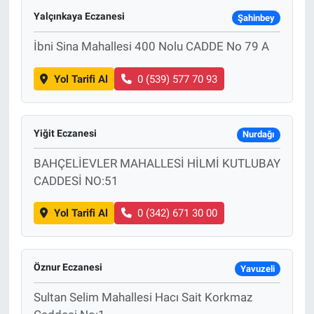
Yalçınkaya Eczanesi
Şahinbey
İbni Sina Mahallesi 400 Nolu CADDE No 79 A
Yol Tarifi Al
0 (539) 577 70 93
Yiğit Eczanesi
Nurdağı
BAHÇELİEVLER MAHALLESİ HİLMİ KUTLUBAY
CADDESİ NO:51
Yol Tarifi Al
0 (342) 671 30 00
Öznur Eczanesi
Yavuzeli
Sultan Selim Mahallesi Hacı Sait Korkmaz