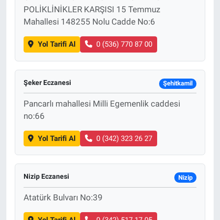
POLİKLİNİKLER KARŞISI 15 Temmuz
Mahallesi 148255 Nolu Cadde No:6
Yol Tarifi Al
0 (536) 770 87 00
Şeker Eczanesi
Şehitkamil
Pancarlı mahallesi Milli Egemenlik caddesi
no:66
Yol Tarifi Al
0 (342) 323 26 27
Nizip Eczanesi
Nizip
Atatürk Bulvarı No:39