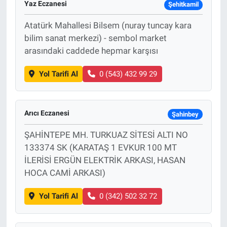
Yaz Eczanesi
Şehitkamil
Atatürk Mahallesi Bilsem (nuray tuncay kara
bilim sanat merkezi) - sembol market
arasındaki caddede hepmar karşısı
Yol Tarifi Al
0 (543) 432 99 29
Arıcı Eczanesi
Şahinbey
ŞAHİNTEPE MH. TURKUAZ SİTESİ ALTI NO
133374 SK (KARATAŞ 1 EVKUR 100 MT
İLERİSİ ERGÜN ELEKTRİK ARKASI, HASAN
HOCA CAMİ ARKASI)
Yol Tarifi Al
0 (342) 502 32 72