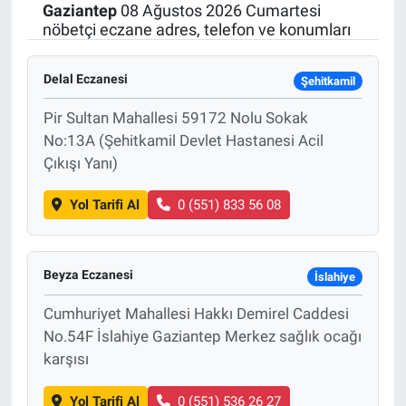
Gaziantep
08 Ağustos 2026 Cumartesi
nöbetçi eczane adres, telefon ve konumları
Delal Eczanesi
Şehitkamil
Pir Sultan Mahallesi 59172 Nolu Sokak
No:13A (Şehitkamil Devlet Hastanesi Acil
Çıkışı Yanı)
Yol Tarifi Al
0 (551) 833 56 08
Beyza Eczanesi
İslahiye
Cumhuriyet Mahallesi Hakkı Demirel Caddesi
No.54F İslahiye Gaziantep Merkez sağlık ocağı
karşısı
Yol Tarifi Al
0 (551) 536 26 27