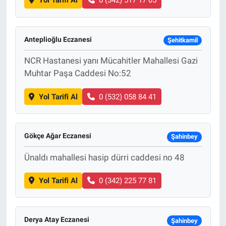
Yol Tarifi Al
0 (342) 517 17 05
Anteplioğlu Eczanesi
Şehitkamil
NCR Hastanesi yanı Mücahitler Mahallesi Gazi
Muhtar Paşa Caddesi No:52
Yol Tarifi Al
0 (532) 058 84 41
Gökçe Ağar Eczanesi
Şahinbey
Ünaldı mahallesi hasip dürri caddesi no 48
Yol Tarifi Al
0 (342) 225 77 81
Derya Atay Eczanesi
Şahinbey