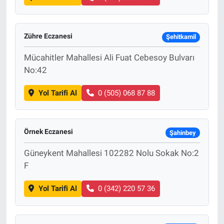
Zühre Eczanesi
Şehitkamil
Mücahitler Mahallesi Ali Fuat Cebesoy Bulvarı
No:42
Yol Tarifi Al
0 (505) 068 87 88
Örnek Eczanesi
Şahinbey
Güneykent Mahallesi 102282 Nolu Sokak No:2
F
Yol Tarifi Al
0 (342) 220 57 36