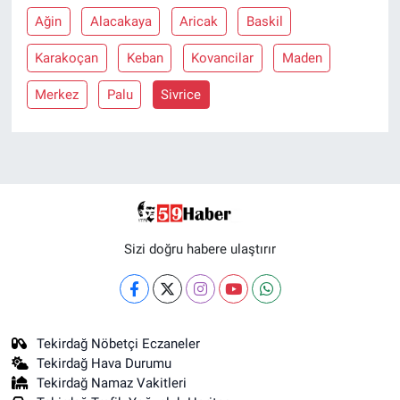
Ağin
Alacakaya
Aricak
Baskil
Karakoçan
Keban
Kovancilar
Maden
Merkez
Palu
Sivrice
Sizi doğru habere ulaştırır
Tekirdağ Nöbetçi Eczaneler
Tekirdağ Hava Durumu
Tekirdağ Namaz Vakitleri