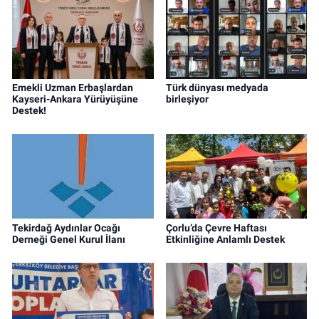
Emekli Uzman Erbaşlardan
Türk dünyası medyada
Kayseri-Ankara Yürüyüşüne
birleşiyor
Destek!
Tekirdağ Aydınlar Ocağı
Çorlu’da Çevre Haftası
Derneği Genel Kurul İlanı
Etkinliğine Anlamlı Destek