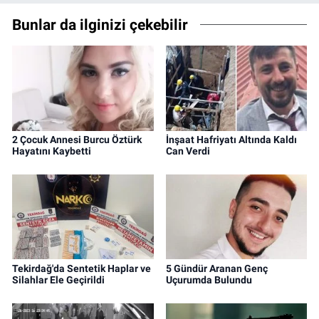
Bunlar da ilginizi çekebilir
2 Çocuk Annesi Burcu Öztürk
İnşaat Hafriyatı Altında Kaldı
Hayatını Kaybetti
Can Verdi
Tekirdağ'da Sentetik Haplar ve
5 Gündür Aranan Genç
Silahlar Ele Geçirildi
Uçurumda Bulundu