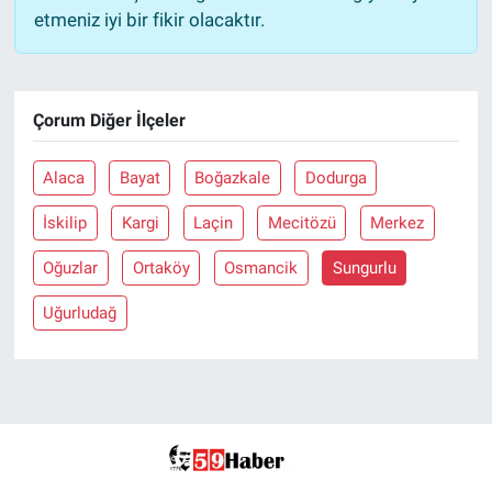
etmeniz iyi bir fikir olacaktır.
Çorum Diğer İlçeler
Alaca
Bayat
Boğazkale
Dodurga
İskilip
Kargi
Laçin
Mecitözü
Merkez
Oğuzlar
Ortaköy
Osmancik
Sungurlu
Uğurludağ