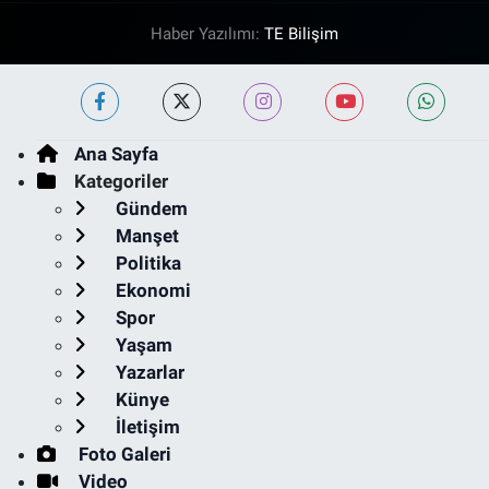
Haber Yazılımı:
TE Bilişim
Ana Sayfa
Kategoriler
Gündem
Manşet
Politika
Ekonomi
Spor
Yaşam
Yazarlar
Künye
İletişim
Foto Galeri
Video