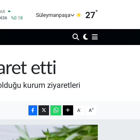
°
LAR
27
Süleymanpaşa
7436
%0.18
RO
2510
%0.32
RLİN
4811
%0.38
M ALTIN
0.55
%0.03
T100
ret etti
779
%-14
COIN
959,79
%1.11
olduğu kurum ziyaretleri
-
+
A
A