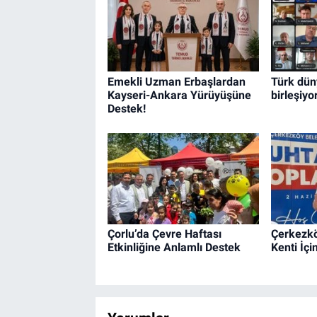
Emekli Uzman Erbaşlardan
Türk dü
Kayseri-Ankara Yürüyüşüne
birleşiyo
Destek!
Çorlu’da Çevre Haftası
Çerkezkö
Etkinliğine Anlamlı Destek
Kenti İç