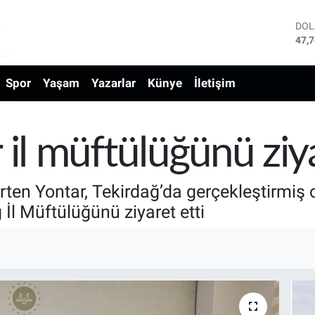
DO
47,
EU
55,
Spor
Yaşam
Yazarlar
Künye
İletişim
STE
64,
GRA
666
BİS
 il müftülüğünü ziya
13.
BIT
64.
rten Yontar, Tekirdağ’da gerçekleştirmiş 
l Müftülüğünü ziyaret etti