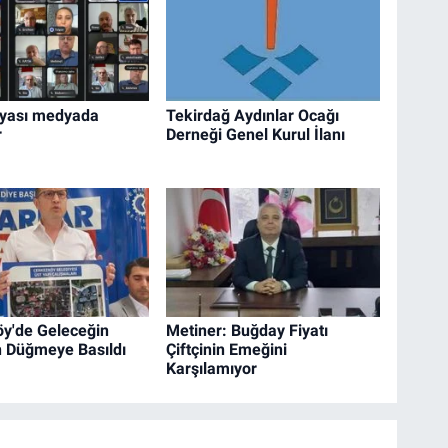
nyası medyada
Tekirdağ Aydınlar Ocağı
r
Derneği Genel Kurul İlanı
y'de Geleceğin
Metiner: Buğday Fiyatı
in Düğmeye Basıldı
Çiftçinin Emeğini
Karşılamıyor