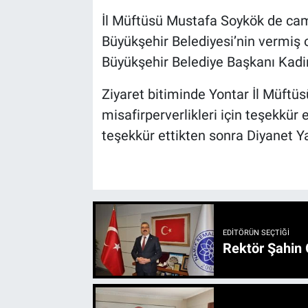
İl Müftüsü Mustafa Soykök de cam
Büyükşehir Belediyesi’nin vermiş 
Büyükşehir Belediye Başkanı Kadir 
Ziyaret bitiminde Yontar İl Müftüs
misafirperverlikleri için teşekkür e
teşekkür ettikten sonra Diyanet Ya
EDITÖRÜN SEÇTIĞI
Rektör Şahin 