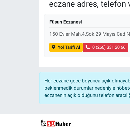
eczane adres, telefon 
Füsun Eczanesi
150 Evler Mah.4.Sok.29 Mayıs Cad.N
Yol Tarifi Al
0 (266) 331 20 66
Her eczane gece boyunca açık olmayabili
beklenmedik durumlar nedeniyle nöbete
eczanenin açık olduğunu telefon aracılığıy