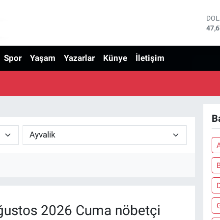
DO
47,
EU
55,
Spor
Yaşam
Yazarlar
Künye
İletişim
STE
64,
GRA
650
BİS
13.
BIT
Ba
64.
A
ustos 2026 Cuma nöbetçi