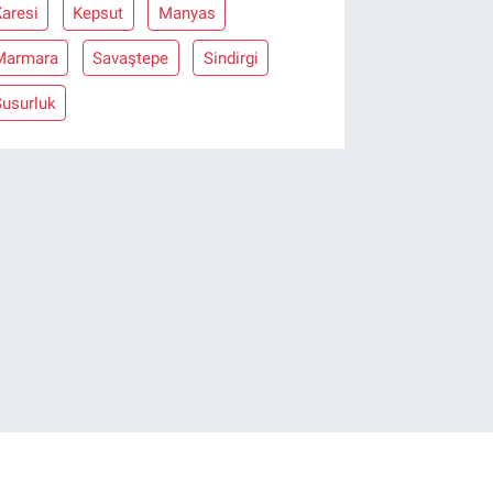
aresi
Kepsut
Manyas
Marmara
Savaştepe
Sindirgi
Susurluk