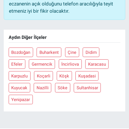
eczanenin açık olduğunu telefon aracılığıyla teyit
etmeniz iyi bir fikir olacaktır.
Aydın Diğer İlçeler
Bozdoğan
Buharkent
Çine
Didim
Efeler
Germencik
İncirliova
Karacasu
Karpuzlu
Koçarli
Köşk
Kuşadasi
Kuyucak
Nazilli
Söke
Sultanhisar
Yenipazar