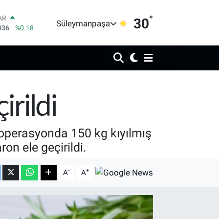
°
AR
30
Süleymanpaşa
436
%0.18
O
510
%0.32
RLİN
811
%0.38
M ALTIN
.55
%0.03
T100
rildi
79
%-14
COIN
44,08
%-0.18
operasyonda 150 kg kıyılmış
on ele geçirildi.
-
+
A
A