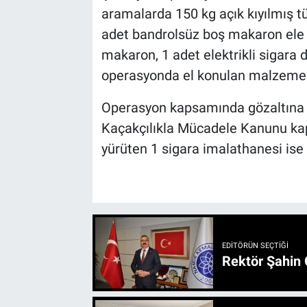
aramalarda 150 kg açık kıyılmış t
adet bandrolsüz boş makaron ele g
makaron, 1 adet elektrikli sigara
operasyonda el konulan malzemele
Operasyon kapsamında gözaltına a
Kaçakçılıkla Mücadele Kanunu kap
yürüten 1 sigara imalathanesi ise d
EDITÖRÜN SEÇTIĞI
Rektör Şahin 