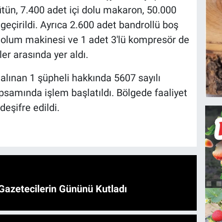
ütün, 7.400 adet içi dolu makaron, 50.000
eçirildi. Ayrıca 2.600 adet bandrollü boş
 dolum makinesi ve 1 adet 3'lü kompresör de
r arasında yer aldı.
lınan 1 şüpheli hakkında 5607 sayılı
samında işlem başlatıldı. Bölgede faaliyet
eşifre edildi.
Gazetecilerin Gününü Kutladı