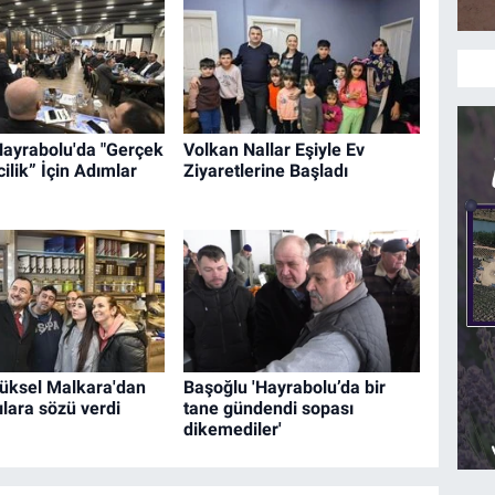
Hayrabolu'da "Gerçek
Volkan Nallar Eşiyle Ev
ilik” İçin Adımlar
Ziyaretlerine Başladı
üksel Malkara'dan
Başoğlu 'Hayrabolu’da bir
ılara sözü verdi
tane gündendi sopası
dikemediler'