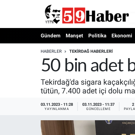
Gündem
Manşet
Politika
Ekonomi
HABERLER
TEKIRDAĞ HABERLERI
50 bin adet b
Tekirdağ'da sigara kaçakçı
tütün, 7.400 adet içi dolu m
03.11.2023 - 11:28
03.11.2023 - 11:37
2
YAYINLANMA
GÜNCELLEME
PAYL