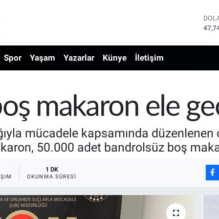
DOL
47,7
EUR
55,2
Spor
Yaşam
Yazarlar
Künye
İletişim
STE
64,4
GRA
6660
BİS
oş makaron ele geçi
13.7
BIT
64.9
lığıyla mücadele kapsamında düzenlenen 
akaron, 50.000 adet bandrolsüz boş makar
1 DK
AŞIM
OKUNMA SÜRESI