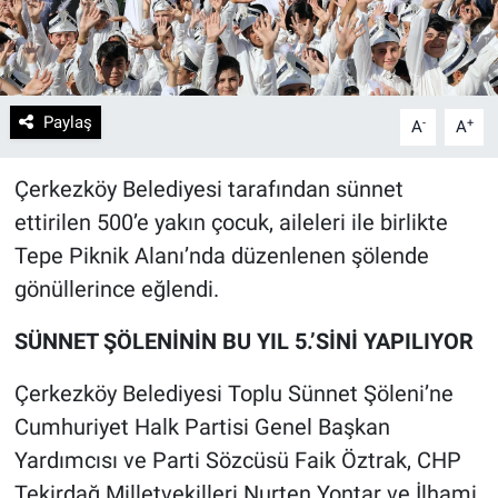
Paylaş
-
+
A
A
Çerkezköy Belediyesi tarafından sünnet
ettirilen 500’e yakın çocuk, aileleri ile birlikte
Tepe Piknik Alanı’nda düzenlenen şölende
gönüllerince eğlendi.
SÜNNET ŞÖLENİNİN BU YIL 5.’SİNİ YAPILIYOR
Çerkezköy Belediyesi Toplu Sünnet Şöleni’ne
Cumhuriyet Halk Partisi Genel Başkan
Yardımcısı ve Parti Sözcüsü Faik Öztrak, CHP
Tekirdağ Milletvekilleri Nurten Yontar ve İlhami