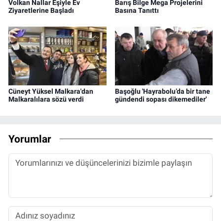
Volkan Nallar Eşiyle Ev
Barış Bilge Mega Projelerini
Ziyaretlerine Başladı
Basına Tanıttı
Cüneyt Yüksel Malkara'dan
Başoğlu 'Hayrabolu’da bir tane
Malkaralılara sözü verdi
gündendi sopası dikemediler'
Yorumlar