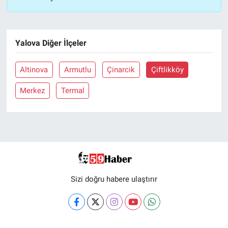
Yalova Diğer İlçeler
Altinova
Armutlu
Çinarcik
Çiftlikköy
Merkez
Termal
Sizi doğru habere ulaştırır