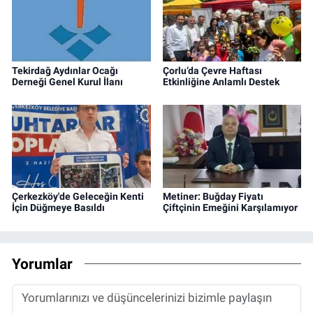
Tekirdağ Aydınlar Ocağı
Çorlu’da Çevre Haftası
Derneği Genel Kurul İlanı
Etkinliğine Anlamlı Destek
Çerkezköy'de Geleceğin Kenti
Metiner: Buğday Fiyatı
İçin Düğmeye Basıldı
Çiftçinin Emeğini Karşılamıyor
Yorumlar