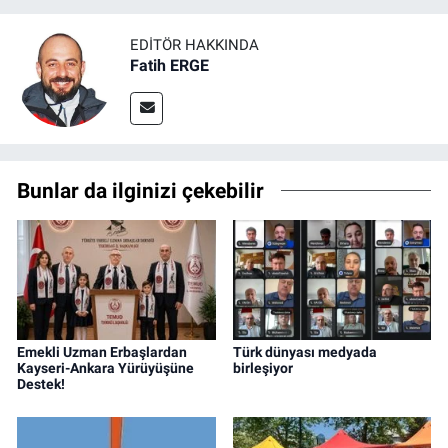
EDITÖR HAKKINDA
Fatih ERGE
Bunlar da ilginizi çekebilir
Emekli Uzman Erbaşlardan
Türk dünyası medyada
Kayseri-Ankara Yürüyüşüne
birleşiyor
Destek!