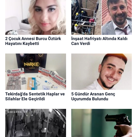
2 Çocuk Annesi Burcu Öztürk
İnşaat Hafriyatı Altında Kaldı
Hayatını Kaybetti
Can Verdi
Tekirdağ'da Sentetik Haplar ve
5 Gündür Aranan Genç
Silahlar Ele Geçirildi
Uçurumda Bulundu