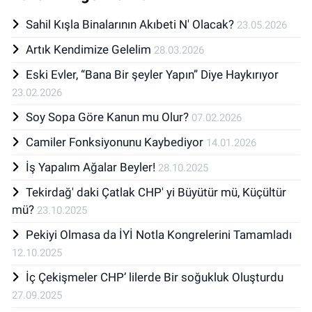
Sahil Kışla Binalarının Akıbeti N' Olacak?
23.05.2026
Artık Kendimize Gelelim
28.03.2026
Eski Evler, “Bana Bir şeyler Yapın” Diye Haykırıyor
23.02.2026
Soy Sopa Göre Kanun mu Olur?
07.02.2026
Camiler Fonksiyonunu Kaybediyor
14.01.2026
İş Yapalım Ağalar Beyler!
28.10.2025
Tekirdağ' daki Çatlak CHP' yi Büyütür mü, Küçültür
mü?
23.10.2025
Pekiyi Olmasa da İYİ Notla Kongrelerini Tamamladı
12.10.2025
İç Çekişmeler CHP’ lilerde Bir soğukluk Oluşturdu
27.09.2025