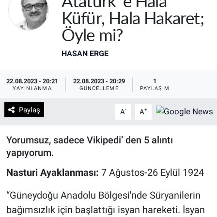
Atatürk’ e Hala
Küfür, Hala Hakaret;
Öyle mi?
HASAN ERGE
22.08.2023 - 20:21
22.08.2023 - 20:29
1
YAYINLANMA
GÜNCELLEME
PAYLAŞIM
Paylaş
-
+
A
A
Yorumsuz, sadece Vikipedi’ den 5 alıntı
yapıyorum.
Nasturi Ayaklanması:
7 Ağustos-26 Eylül 1924
“Güneydoğu Anadolu Bölgesi'nde Süryanilerin
bağımsızlık için başlattığı isyan hareketi. İsyan