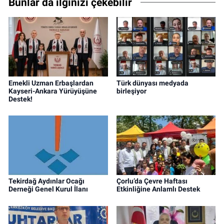
Bunlar da ilginizi çekebilir
Emekli Uzman Erbaşlardan
Türk dünyası medyada
Kayseri-Ankara Yürüyüşüne
birleşiyor
Destek!
Tekirdağ Aydınlar Ocağı
Çorlu’da Çevre Haftası
Derneği Genel Kurul İlanı
Etkinliğine Anlamlı Destek